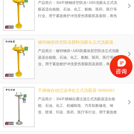
山东中农民昌化学工业有限公司、北京峰业子公司
90906664-A
产品简介：304不锈钢排空防冻+ABS洗眼头立式洗
等等
眼器适合核能、石油、化工、船舶、医药、医疗等
行业。用于紧急救护冲洗受伤害眼部及面部，将伤
害减轻，避免二次伤害，其排空防冻装置，保证使
用后洗眼器管道30秒即排空，极其适合寒冷地区安
装使用。
镀锌钢排排空防冻塑料洗眼头立式洗眼器
正在使用该产品的部分客户：
90906664-B
产品简介：镀锌钢排+ABS防腐涂层空防冻立式洗眼
北京峰业子公司等等
器适合核能、石油、化工、船舶、医药、医疗等行
业。用于紧急救护冲洗受伤害眼部及面部，将伤害
减轻，避免二次伤害，其排空防冻装置，保证使用
后洗眼器管道30秒即排空，极其适合寒冷地区安装
使用。
不锈钢自动过滤净化立式洗眼器 90906683
正在使用该产品的部分客户：
产品简介：304不锈钢自通过滤立式洗眼器适合核
龙游县纽基化工有限公司等等
能、石油、化工、机械制造、汽车轮船修造、铸
造、喷漆、印染、医药、医疗等行业。用于紧急救
护冲洗受伤害眼部及面部，将伤害减轻，避免二次
伤害。