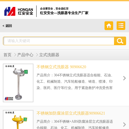
企业要安全，安全选红安
红安安全—洗眼器专业生产厂家
首页
产品中心
立式洗眼器
不锈钢立式洗眼器 90906620
产品简介：304不锈钢立式洗眼器适合核能、石油、
化工、机械制造、汽车轮船修造、铸造、喷漆、印
染、医药、医疗等行业。用于紧急救护冲洗受伤害
眼部及面部，将伤害减轻，避免二次伤害。
正在使用该产品的部分客户：
永州湘南医院、骆驼集团湘南蓄电池有限公司、吉
不锈钢加防腐涂层立式洗眼器90906621
林诚信锅炉辅机制造有限公司等等
产品简介：304不锈钢+ABS防腐涂层立式洗眼器适
合核能、石油、化工、机械制造、汽车轮船修造、