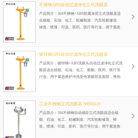
正在使用该产品的部分客户：
不锈钢ABS自动过滤净化立式洗眼器
江苏海安石油化工厂、江苏禾本生化有限公司等等
90906684
产品简介：304不锈钢+ABS防腐涂层立式洗眼器适
合核能、石油、化工、机械制造、汽车轮船修造、
铸造、喷漆、印染、医药、医疗等行业。用于紧急
救护冲洗受伤害眼部及面部，将伤害减轻，避免二
次伤害。
正在使用该产品的部分客户：
镀锌钢ABS自动过滤净化立式洗眼器
江苏海安石油化工厂、江苏禾本生化有限公司等等
90906683-B
产品简介：镀锌钢+ABS洗眼头自动过滤净化立式洗
眼器适合核能、石油、化工、船舶、医药、医疗等
行业。用于紧急救护冲洗受伤害眼部及面部，将伤
害减轻，其自动过滤净化装置可过滤特殊使用环境
里水质中的杂质，避免二次伤害。
正在使用该产品的部分客户：
工业不锈钢立式洗眼器 90906620
山西新天源、鸿舆印刷（鹤山）有限公司等等
产品简介：304不锈钢自动感应立式洗眼器适合核
能、石油、化工、机械制造、汽车轮船修造、铸
造、喷漆、印染、医药、医疗等行业。用于紧急救
护冲洗受伤害眼部及面部，将伤害减轻，避免二次