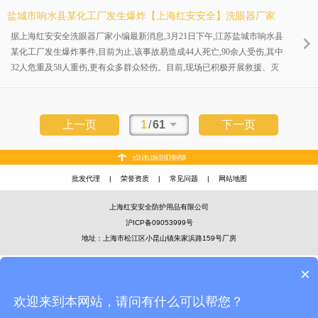
通过团建活动进一步的拉近每位员工之间的关系，让大家相互尊重并信
盐城市响水县某化工厂发生爆炸【上海红安安全】洗眼器厂家
任，从而形成紧密的团体为新老客户提供更优质的服务。
据上海红安安全洗眼器厂家小编最新消息,3月21日下午,江苏盐城市响水县
某化工厂发生爆炸事件,目前为止,该事故易造成44人死亡,90余人受伤,其中
32人危重及58人重伤,更有众多群众轻伤。目前,现场已积极开展救援、灭
火及搜救工作,并全力以赴紧急救治受伤人员,最大化的减少伤亡。
上一页
1
/
61
下一页
批发代理
|
荣誉资质
|
常见问题
|
网站地图
上海红安安全防护用品有限公司
沪ICP备09053999号
地址：上海市松江区小昆山镇朱家浜路159号厂房
×
欢迎来到本网站，请问有什么可以帮您？