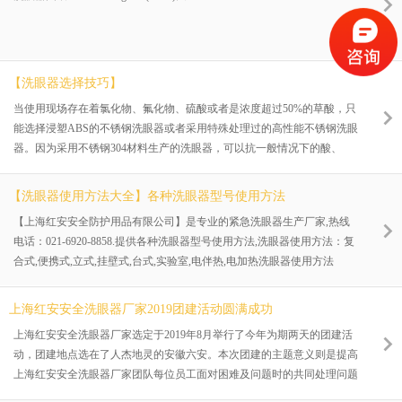
话：021-69208858） 红安洗眼器价格一览表：
【洗眼器选择技巧】
当使用现场存在着氯化物、氟化物、硫酸或者是浓度超过50%的草酸，只
能选择浸塑ABS的不锈钢洗眼器或者采用特殊处理过的高性能不锈钢洗眼
器。因为采用不锈钢304材料生产的洗眼器，可以抗一般情况下的酸、
碱、盐和油类等物质的腐蚀。
【洗眼器使用方法大全】各种洗眼器型号使用方法
【上海红安安全防护用品有限公司】是专业的紧急洗眼器生产厂家,热线
电话：021-6920-8858.提供各种洗眼器型号使用方法,洗眼器使用方法：复
合式,便携式,立式,挂壁式,台式,实验室,电伴热,电加热洗眼器使用方法
上海红安安全洗眼器厂家2019团建活动圆满成功
上海红安安全洗眼器厂家选定于2019年8月举行了今年为期两天的团建活
动，团建地点选在了人杰地灵的安徽六安。本次团建的主题意义则是提高
上海红安安全洗眼器厂家团队每位员工面对困难及问题时的共同处理问题
的能力，提升在为客户提供服务时能够更好的相互配合。同时也希望能够